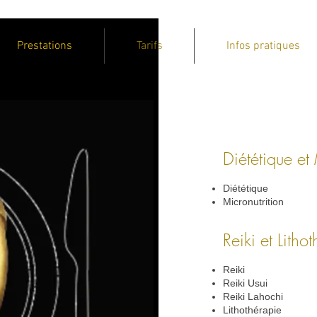
Prestations
Tarifs
Infos pratiques
Diététique et 
Diététique
Micronutrition
Reiki et Litho
Reiki
Reiki Usui
R
eiki Lahochi
Lithothérapie