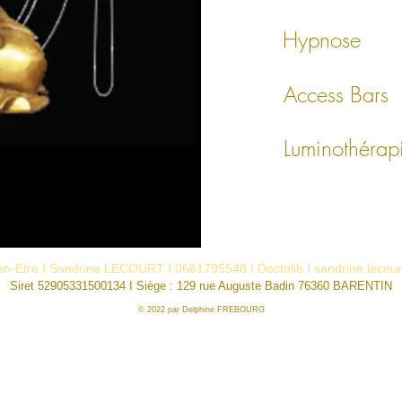
Hypnose
Access Bars
Luminothérap
ien-Etre I Sandrine LECOURT I 0661795548 I Doctolib I
sandrine.lecou
Siret 52905331500134 I
Sièg
e : 129 rue Auguste Badin
76360 BARENTIN
© 2022 par Delphine FREBOURG